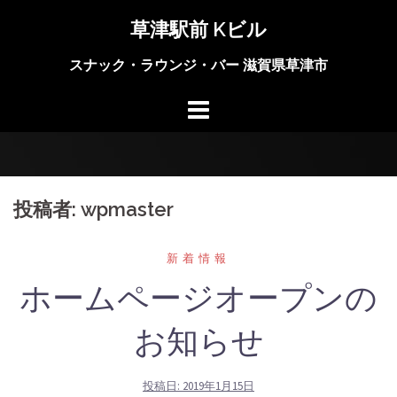
コ
草津駅前 Kビル
ン
テ
スナック・ラウンジ・バー 滋賀県草津市
ン
ツ
へ
ス
キ
ッ
投稿者:
wpmaster
プ
新着情報
ホームページオープンの
お知らせ
投稿日:
2019年1月15日